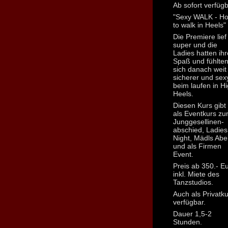
Ab sofort verfügb
"Sexy WALK - H
to walk in Heels"
Die Premiere lief
super und die
Ladies hatten ih
Spaß und fühlte
sich danach weit
sicherer und sex
beim laufen in H
Heels.
Diesen Kurs gibt
als Eventkurs z
Junggesellinen-
abschied, Ladies
Night, Mädls Ab
und als Firmen
Event.
Preis ab 350.- E
inkl. Miete des
Tanzstudios.
Auch als Privatk
verfügbar.
Dauer 1,5-2
Stunden.