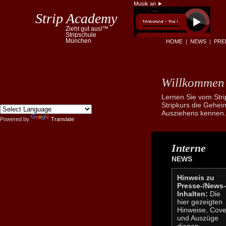
Musik an ►
Strip Academy
Zieht gut aus!™
Stripschule
München
HOME
|
NEWS
|
PRE
Willkomme
Lernen Sie vom Str
Stripkurs die Gehei
Ausziehens kennen.
Powered by
Translate
Interne
NEWS
Hinweis zu
Presse-/News-
Inhalten:
Die
hier gezeigten
Hinweise, Cove
und Auszüge
dienen