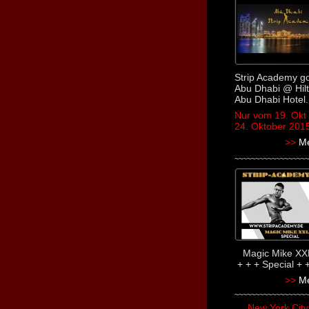
Strip Academy g
Abu Dhabi @ Hil
Abu Dhabi Hotel.
Nur vom 19. Okt 
24. Oktober 201
>>
Me
~~~~~~~~~~~~~~~~~~
Magic Mike XX
+ + + Special + 
>>
M
~~~~~~~~~~~~~~~~~~
New York City