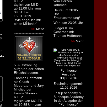
RTL 2
vom Herzen
täglich von MI-DI
kommen
ab 11:00 Uhr vom
Heute um 20:05
09.01. bis
Uhr
15.01.2019
Erstausstrahlung!
"Wie angel ich mir
Wdh. um 23:05 Uhr
einen Millionär"
Ludger K. im
>>
Mehr
Gespräch mit
~~~~~~~~~~~~~~~~~~~~~
in
Thomas Hoffmann
my
.
>>
Mehr
~~~~~~~~~~~~~~~~~~~~~
nn
ehr
~~~
5. Ausstrahlung
 -
aufgrund der hohen
n
Penthouse
Einschaltquoten
.
Ausgabe
Thomas Hoffmann
08|09 2016
als Coach,
Erscheinungstermin
Moderator und Jury
11.08.2016
Mitglied bei
Strip Academy &
Family Stories -
Burlesque Academy
RTL 2
in der Ausgabe der
täglich von MO-FR
"Penthouse"
ab 10:55 Uhr vom
s!