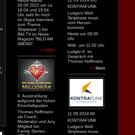
Heute Abend
20.09.2022 um ca.
KONTRAFUNK
18:04 und 19:04
Ludgers Welt:
Uhr seht ihr mich
Striptease muss
im Skype Interview
vom Herzen
zum Thema
kommen
en
Striptease ;) bei
Heute um 08:05
Bild TV im News-
Uhr
Magazin "BILD AM
ABEND".
Wdh. um 11:05 Uhr
>>
Mehr
Ludger K. im
Gespräch mit
~~~~~~~~~~~~~~~~~~~~~
Thomas Hoffmann
n.
>>
Mehr
n
~~~~~~~~~~~~~~~~~~~~~
6. Ausstrahlung
aufgrund der hohen
Einschaltquoten
.
Thomas Hoffmann
11.09.2024 MI
als Coach,
KONTRAFUNK
Moderator und Jury
Mitglied bei
Ludgers Welt:
Family Stories -
Striptease muss