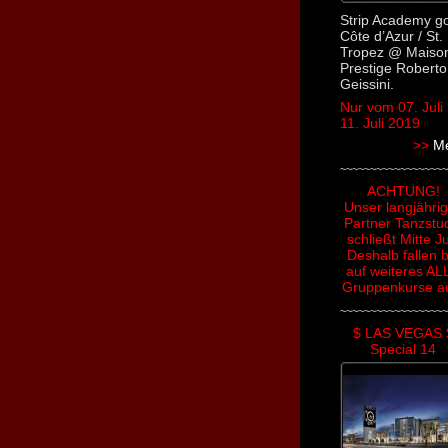
Strip Academy g
Côte d’Azur / St.
Tropez @ Maiso
Prestige Roberto
Geissini.
Nur vom 07. Juli 
11. Juli 2019
>>
M
~~~~~~~~~~~~~~~~~~
ACHTUNG!
Unser langjähri
Partner Tanzstu
schließt Mitte Ju
Deshalb fallen b
auf weiteres AL
Gruppenkurse a
~~~~~~~~~~~~~~~~~~
$ LAS VEGAS 
Special 14