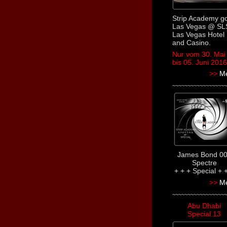
Strip Academy g
Las Vegas @ SL
Las Vegas Hotel
and Casino.
Nur vom 30. Mai
bis 05. Juni 2016
>>
M
~~~~~~~~~~~~~~~~~~
James Bond 0
Spectre
+ + + Special + 
>>
M
~~~~~~~~~~~~~~~~~~
Abu Dhabi
Special 13