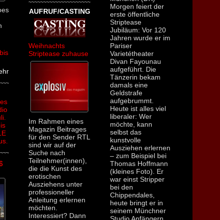
~~~~~~~~~~~~~~~~~~~~~
Morgen feiert der
oes
AUFRUF/CASTING
erste öffentliche
Striptease
n
Jubiläum: Vor 120
Jahren wurde er im
Weihnachts
Pariser
bis
Striptease zuhause
Varietétheater
Divan Fayounau
aufgeführt. Die
ehr
Tänzerin bekam
~~~
damals eine
Geldstrafe
aufgebrummt.
ges
Heute ist alles viel
dio
liberaler: Wer
li.
Im Rahmen eines
möchte, kann
is
Magazin Beitrages
selbst das
LE
für den Sender RTL
kunstvolle
us.
sind wir auf der
Ausziehen erlernen
Suche nach
~~~
– zum Beispiel bei
Teilnehmer(innen),
$
Thomas Hoffmann
die die Kunst des
(kleines Foto). Er
erotischen
war einst Stripper
Ausziehens unter
bei den
professioneller
Chippendales,
Anleitung erlernen
heute bringt er in
möchten.
seinem Münchner
Interessiert? Dann
Studio Anfängern