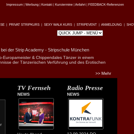
Impressum
|
Werbung
|
Kontakt
|
Kurstermine
|
Anfahrt
|
FEEDBACK-Referenzen
ISE
|
PRIVAT STRIPKURS
|
SEXY WALK KURS
|
STRIPEVENT
|
ANMELDUNG
|
SHO
n
bei der Strip Academy - Stripschule München
ip-Europameister & Chippendales Tänzer in einem
mnisse der Tänzerischen Verführung und des Erotischen
>> Mehr
TV Fernseh
Radio Presse
NEWS
NEWS
r
12.09.2024 DO