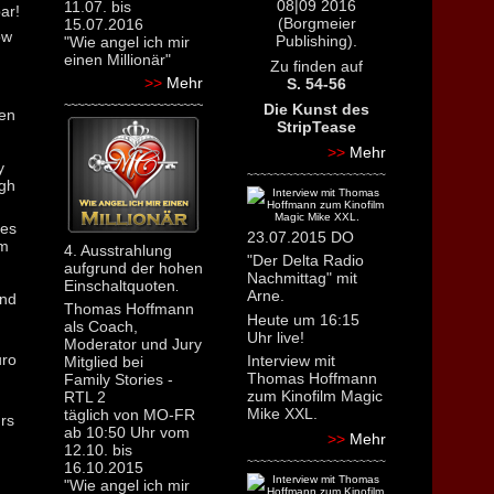
08|09 2016
11.07. bis
ar!
(Borgmeier
15.07.2016
ow
Publishing).
"Wie angel ich mir
einen Millionär"
Zu finden auf
>>
Mehr
S. 54-56
~~~~~~~~~~~~~~~~~~~~~
Die Kunst des
ren
StripTease
n
>>
Mehr
y
~~~~~~~~~~~~~~~~~~~~~
igh
 es
23.07.2015 DO
um
4. Ausstrahlung
"Der Delta Radio
aufgrund der hohen
Nachmittag" mit
Einschaltquoten
.
Arne.
end
Thomas Hoffmann
Heute um 16:15
als Coach,
Uhr live!
Moderator und Jury
uro
Interview mit
Mitglied bei
Thomas Hoffmann
Family Stories -
zum Kinofilm Magic
RTL 2
Mike XXL.
täglich von MO-FR
urs
ab 10:50 Uhr vom
>>
Mehr
12.10. bis
~~~~~~~~~~~~~~~~~~~~~
16.10.2015
"Wie angel ich mir