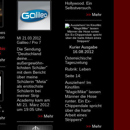
Hollywood. Ein
Selbstversuch.
>>
Mehr
~~~~~~~~~~~~~~~~~~~~~
oes
ton
MI 21.03.2012
Galileo / Pro 7
Kurier Ausgabe
bis
Die Sendung
16.08.2012
5
"Deutschland
deine.....
Österreichische
hr
Tageszeitung
außergewöhn-
~~~
lichsten Schüler"
Rubrik: Leben
mit dem Bericht
Seite 14:
über meine
Schülerin "Meta"
Ausziehen! Im
als erotischste
Kinofilm
Schülerin bei
"MagicMike" lassen
meiner Strip
Männer die Hose
Academy kam am
runter. Ein Ex-
MI 21. März 2012
Chippendale spricht
L
um 19:05 Uhr.
über die harte
+ +
Arbeit eines
>>
Mehr
ehr
Strippers"
~~~~~~~~~~~~~~~~~~~~~
~~~
>>
Mehr