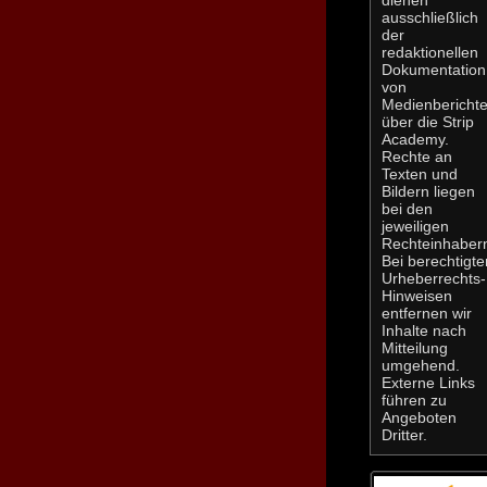
ausschließlich
der
redaktionellen
Dokumentation
von
Medienbericht
über die Strip
Academy.
Rechte an
Texten und
Bildern liegen
bei den
jeweiligen
Rechteinhaber
Bei berechtigte
Urheberrechts-
Hinweisen
entfernen wir
Inhalte nach
Mitteilung
umgehend.
Externe Links
führen zu
Angeboten
Dritter.