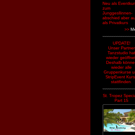
Neu als Eventku
zum
Junggesllinnen-
abschied aber a
als Privatkurs
>>
M
~~~~~~~~~~~~~~~~~~
UPDATE!
Unser Partner
Tanzstudio ha
wieder geöffnet
Deshalb könne
wieder alle
Gruppenkurse u
StripEvent Kur
stattfinden.
~~~~~~~~~~~~~~~~~~
St. Tropez Specia
Part 15