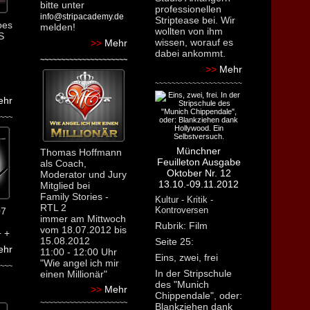
bitte unter
professionellen
info@stripacademy.de
Striptease bei. Wir
oes
melden!
wollten von ihm
S
wissen, worauf es
>>
Mehr
dabei ankommt.
~~~~~~~~~~~~~~~~~~~~~
>>
Mehr
~~~~~~~~~~~~~~~~~~~~~
ehr
~~~
Münchner
Thomas Hoffmann
Feuilleton Ausgabe
als Coach,
Oktober Nr. 12
Moderator und Jury
13.10.-09.11.2012
Mitglied bei
Family Stories -
Kultur - Kritik -
RTL 2
Kontroversen
07
immer am Mittwoch
Rubrik: Film
vom 18.07.2012 bis
+ +
15.08.2012
Seite 25:
ehr
11:00 - 12:00 Uhr
Eins, zwei, frei
"Wie angel ich mir
~~~
In der Stripschule
einen Millionär"
des "Munich
>>
Mehr
Chippendale", oder:
~~~~~~~~~~~~~~~~~~~~~
Blankziehen dank