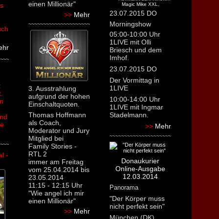
einen Millionär"
rs
23.07.2015 DO
>>
Mehr
Morningshow
~~~~~~~~~~~~~~~~~~~~~
uch
05:00-10:00 Uhr
1LIVE mit Olli
ehr
Briesch und dem
Imhof.
~~~
23.07.2015 DO
Der Vormittag in
t
1LIVE
3. Ausstrahlung
.
aufgrund der hohen
10:00-14:00 Uhr
n
Einschaltquoten
.
1LIVE mit Ingmar
Thomas Hoffmann
Stadelmann.
nd
als Coach,
se
>>
Mehr
Moderator und Jury
~~~~~~~~~~~~~~~~~~~~~
Mitglied bei
~~~
Family Stories -
RTL 2
l -
Donaukurier
immer am Freitag
Online-Ausgabe
vom 25.04.2014 bis
12.03.2014
23.05.2014
11:15 - 12:15 Uhr
Panorama
"Wie angel ich mir
"Der Körper muss
einen Millionär"
nicht perfekt sein"
>>
Mehr
München (DK)