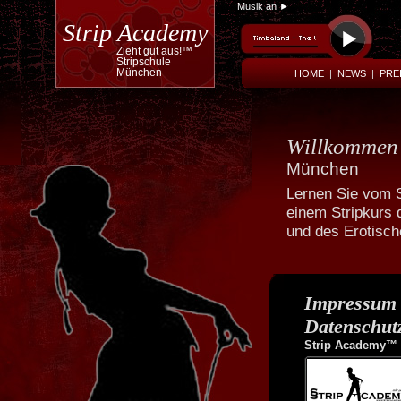
Musik an ►
Strip Academy
Zieht gut aus!™
Stripschule
München
HOME
|
NEWS
|
PRE
Willkomme
München
Lernen Sie vom S
einem Stripkurs 
Powered by
Translate
und des Erotisc
Impressum
Datenschut
Strip Academy™