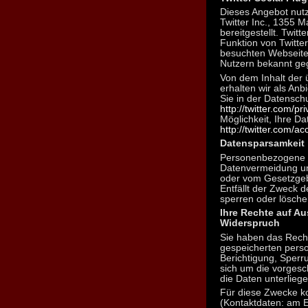
Dieses Angebot nutz
Twitter Inc., 1355 
bereitgestellt. Twitt
Funktion von Twitte
besuchten Webseiten
Nutzern bekannt geg
Von dem Inhalt der 
erhalten wir als Anb
Sie in der Datenschu
http://twitter.com/pr
Möglichkeit, Ihre Da
http://twitter.com/ac
Datensparsamkeit
Personenbezogene 
Datenvermeidung und
oder vom Gesetzgebe
Entfällt der Zweck d
sperren oder lösche
Ihre Rechte auf A
Widerspruch
Sie haben das Recht,
gespeicherten pers
Berichtigung, Sper
sich um die vorges
die Daten unterlieg
Für diese Zwecke ko
(Kontaktdaten: am 