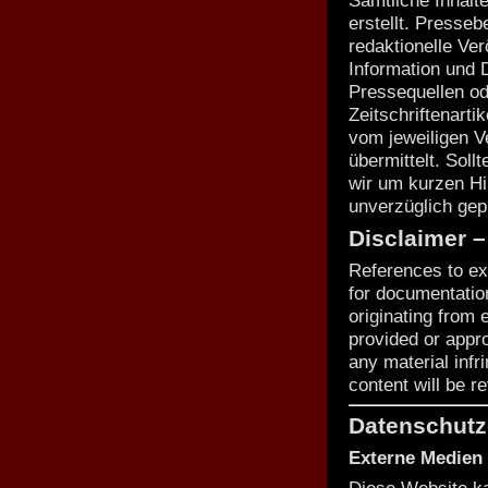
Sämtliche Inhalt
erstellt. Presseb
redaktionelle Ver
Information und 
Pressequellen od
Zeitschriftenarti
vom jeweiligen Ve
übermittelt. Soll
wir um kurzen Hi
unverzüglich gepr
Disclaimer 
References to ex
for documentatio
originating from
provided or appro
any material infr
content will be 
Datenschutz
Externe Medien
Diese Website ka