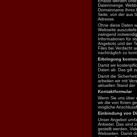
Erfasst werden unt
Datenmenge, Webbro
Domainname Ihres In
Seite, von der aus 
Adresse.
Ohne diese Daten wär
Webseite auszuliefer
zwingend notwendig
Informationen für st
Angebots und der Te
Files bei Verdacht 
nachträglich zu kontr
Erbringung kosten
Damit wir kostenpfli
Daten ab. Das gilt 
Damit die Sicherhei
arbeiten wir mit Ve
aktuellen Stand der
Kontaktformular
Wenn Sie uns über d
wir die von Ihnen 
mögliche Anschlussf
Einbindung von Die
Unser Angebot umfas
Anbieter. Das sind 
gestellt werden, Vi
Webseiten. Damit d