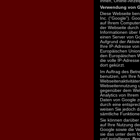
Ihnen, Online-Anzei
Verwendung von G
Diese Webseite benu
Inc. (“Google”). Goo
auf Ihrem Computer
der Webseite durch 
Informationen über 
einen Server von Go
Aufgrund der Aktivi
Ihre IP-Adresse von
Europäischen Union
den Europäischen Wi
die volle IP-Adress
dort gekürzt.
Im Auftrag des Betr
benutzen, um Ihre 
Webseitenaktivität
Webseitennutzung u
gegenüber dem Webs
Analytics von Ihrem
Daten von Google z
durch eine entsprec
weisen Sie jedoch da
sämtliche Funktione
Sie können darüber 
auf Ihre Nutzung de
Google sowie die Ve
sie das unter dem f
und installieren:
Bro