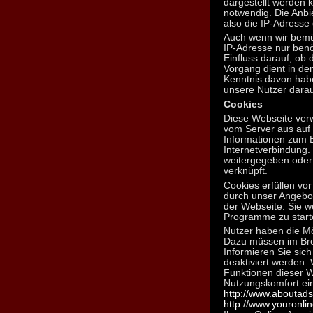
dargestellt werden 
notwendig. Die Anbi
also die IP-Adresse 
Auch wenn wir bemüh
IP-Adresse nur benö
Einfluss darauf, ob
Vorgang dient in de
Kenntnis davon habe
unsere Nutzer darau
Cookies
Diese Webseite verw
vom Server aus auf 
Informationen zum 
Internetverbindung.
weitergegeben oder
verknüpft.
Cookies erfüllen vor
durch unser Angebot
der Webseite. Sie w
Programme zu start
Nutzer haben die Mö
Dazu müssen im Bro
Informieren Sie sich
deaktiviert werden. 
Funktionen dieser W
Nutzungskomfort ein
http://www.aboutads.
http://www.youronli