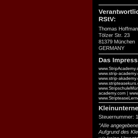
Verantwortli
RStV:
Thomas Hoffman
Tölzer Str. 23
81379 München
GERMANY
Das Impressu
www.StripAcademy.
www.strip-academy.
www.strip-akademy.
www.stripteasekurs
www.StripschuleMü
academy.com
|
www
www.StripteaseLern
Kleinuntern
Steuernummer: 1
"Alle angegebene
Aufgrund des Kl